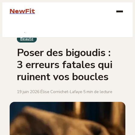
NewFit
Beauté
Beauté
Bien-être
Poser des bigoudis :
Bijoux
3 erreurs fatales qui
Mode
ruinent vos boucles
Lifestyle
19 juin 2026
·
Élise Cornichet-Lafaye
·
5 min de lecture