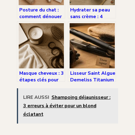
Posture du chat :
Hydrater sa peau
comment dénouer
sans crème : 4
ses vertèbres,
alternatives
soulager son dos
naturelles et les
et retrouver une
gestes qui sauvent
mobilité naturelle
?
Masque cheveux : 3
Lisseur Saint Algue
étapes clés pour
Demeliss Titanium
une réparation
: 5 réglages et
profonde en 10
vapeur pour un
LIRE AUSSI
Shampoing déjaunisseur :
minutes
résultat
3 erreurs à éviter pour un blond
professionnel à
domicile
éclatant