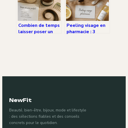
?
Combien de temps
Peeling visage en
laisser poser un
pharmacie : 3
masque cheveux ?
erreurs à éviter et
Entre saturation,
comment choisir le
efficacité réelle et
bon acide
erreurs de dosage
NewFit
Beauté, bien-être, bijoux, mode et lifestyle
: des sélections fiables et des conseils
concrets pour le quotidien.