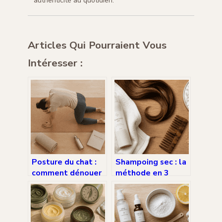
authenticité au quotidien.
Articles Qui Pourraient Vous
Intéresser :
Posture du chat :
Shampoing sec : la
comment dénouer
méthode en 3
ses vertèbres,
étapes pour des
soulager son dos
racines propres et
et retrouver une
volumineuses
mobilité naturelle