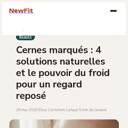
NewFit
Beauté
Beauté
Bien-être
Cernes marqués : 4
Bijoux
solutions naturelles
Mode
et le pouvoir du froid
pour un regard
Lifestyle
reposé
29 mai 2026
·
Élise Cornichet-Lafaye
·
5 min de lecture