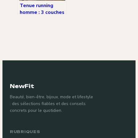
Tenue running
homme : 3 couches
techniques pour
dompter toutes
les conditions
météo
NewFit
Beauté, bien-être, bijoux, mode et lifestyle
: des sélections fiables et des conseils
concrets pour le quotidien.
RUBRIQUES