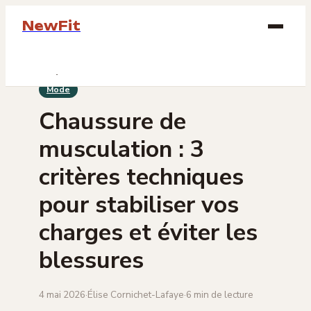
NewFit
Beauté
Mode
Bien-être
Chaussure de
Bijoux
musculation : 3
Mode
critères techniques
pour stabiliser vos
Lifestyle
charges et éviter les
blessures
4 mai 2026
·
Élise Cornichet-Lafaye
·
6 min de lecture