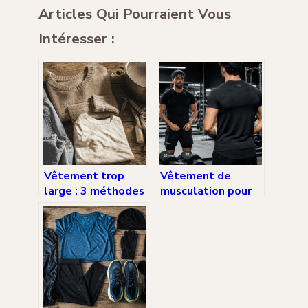
Articles Qui Pourraient Vous
Intéresser :
Vêtement trop
Vêtement de
large : 3 méthodes
musculation pour
thermiques et 1
homme : 3
astuce de couture
matières
pour ajuster votre
techniques et 4
taille
critères pour
optimiser vos
performances