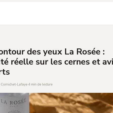
contour des yeux La Rosée :
ité réelle sur les cernes et av
rts
e Cornichet-Lafaye
·
4 min de lecture