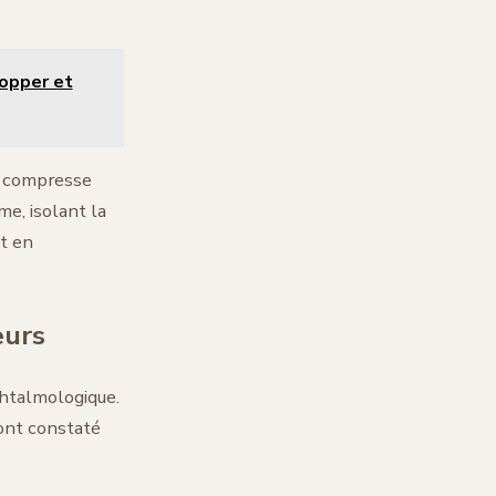
topper et
e compresse
me, isolant la
ut en
eurs
phtalmologique.
 ont constaté