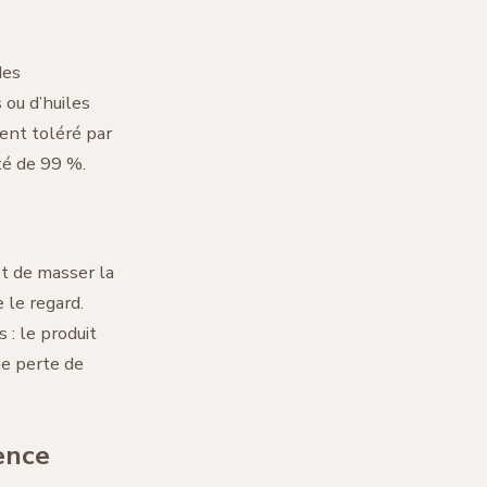
des
 ou d’huiles
ment toléré par
té de 99 %.
et de masser la
 le regard.
 : le produit
ne perte de
ence