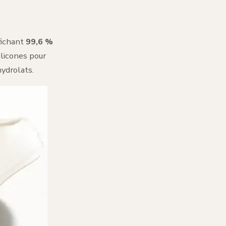
fichant
99,6 %
ilicones pour
hydrolats.