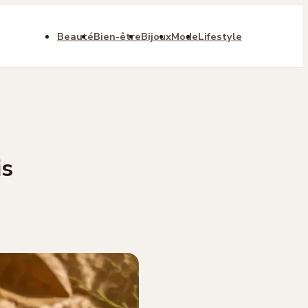
Beauté
Bien-être
Bijoux
Mode
Lifestyle
is