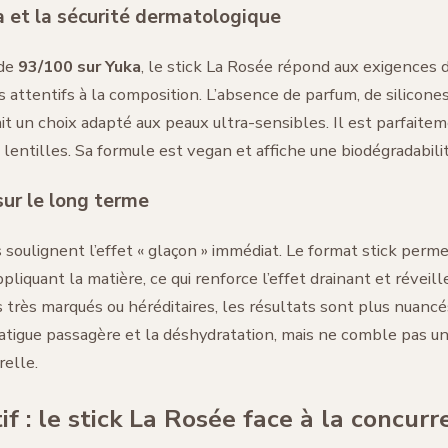
a et la sécurité dermatologique
 de
93/100 sur Yuka
, le stick La Rosée répond aux exigences 
ttentifs à la composition. L’absence de parfum, de silicones
it un choix adapté aux peaux ultra-sensibles. Il est parfaite
 lentilles. Sa formule est vegan et affiche une biodégradabili
sur le long terme
es soulignent l’effet « glaçon » immédiat. Le format stick perm
liquant la matière, ce qui renforce l’effet drainant et réveille
 très marqués ou héréditaires, les résultats sont plus nuancés
fatigue passagère et la déshydratation, mais ne comble pas u
relle.
f : le stick La Rosée face à la concurr