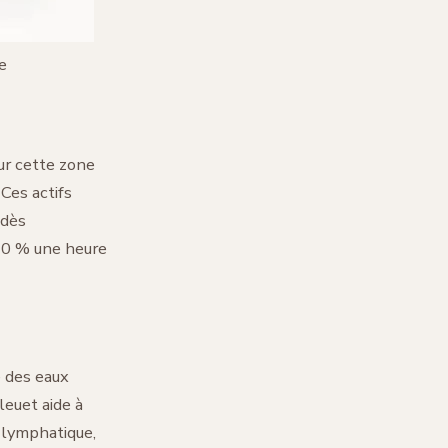
e
sur cette zone
 Ces actifs
 dès
130 % une heure
e des eaux
leuet aide à
 lymphatique,