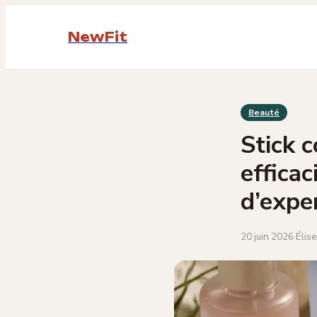
NewFit
Beauté
Stick 
efficac
d’expe
20 juin 2026
·
Élis