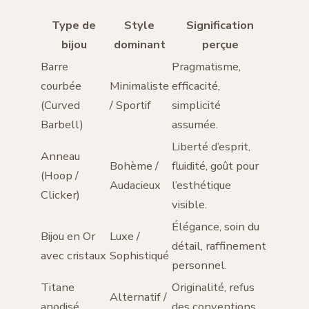
Type de
Style
Signification
bijou
dominant
perçue
Barre
Pragmatisme,
courbée
Minimaliste
efficacité,
(Curved
/ Sportif
simplicité
Barbell)
assumée.
Liberté d’esprit,
Anneau
Bohème /
fluidité, goût pour
(Hoop /
Audacieux
l’esthétique
Clicker)
visible.
Élégance, soin du
Bijou en Or
Luxe /
détail, raffinement
avec cristaux
Sophistiqué
personnel.
Titane
Originalité, refus
Alternatif /
anodisé
des conventions,