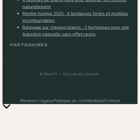
naturellement
Montre homme 2025 : 4 tendances fortes et modèles
incontournables
Balayage sur cheveux blancs : 3 techniques pour une
transition naturelle sans effet racine
PARTENAIRES
©
NewFit
— Tous droits réservés.
Mentions légales
Politique de confidentialité
Contact
Retour
en
haut