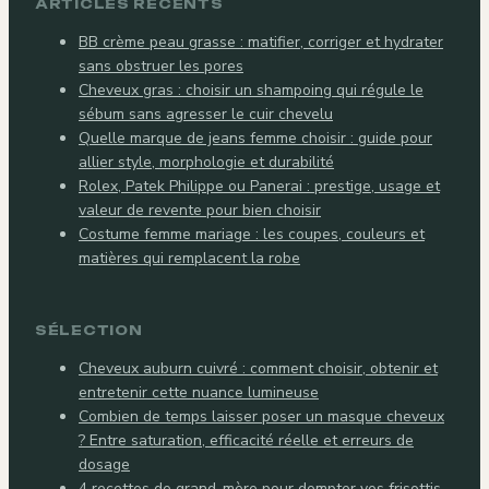
ARTICLES RÉCENTS
BB crème peau grasse : matifier, corriger et hydrater
sans obstruer les pores
Cheveux gras : choisir un shampoing qui régule le
sébum sans agresser le cuir chevelu
Quelle marque de jeans femme choisir : guide pour
allier style, morphologie et durabilité
Rolex, Patek Philippe ou Panerai : prestige, usage et
valeur de revente pour bien choisir
Costume femme mariage : les coupes, couleurs et
matières qui remplacent la robe
SÉLECTION
Cheveux auburn cuivré : comment choisir, obtenir et
entretenir cette nuance lumineuse
Combien de temps laisser poser un masque cheveux
? Entre saturation, efficacité réelle et erreurs de
dosage
4 recettes de grand-mère pour dompter vos frisottis