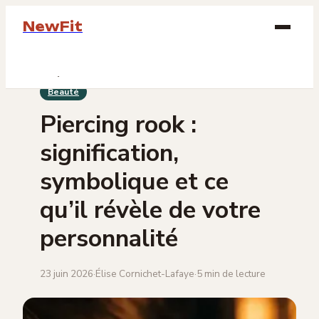
NewFit
Beauté
Beauté
Bien-être
Piercing rook :
Bijoux
signification,
Mode
symbolique et ce
qu’il révèle de votre
Lifestyle
personnalité
23 juin 2026
·
Élise Cornichet-Lafaye
·
5 min de lecture