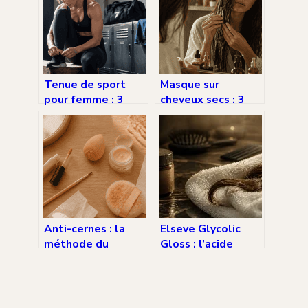
Tenue de sport
Masque sur
pour femme : 3
cheveux secs : 3
critères de
raisons de changer
maintien
votre routine pour
essentiels et les
une nutrition
erreurs textiles à
intense
éviter
Anti-cernes : la
Elseve Glycolic
méthode du
Gloss : l’acide
triangle inversé
glycolique tient-il
pour un regard
ses promesses de
défatigué en 4
brillance ?
étapes