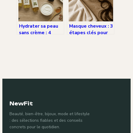
?
Hydrater sa peau
Masque cheveux : 3
sans crème : 4
étapes clés pour
alternatives
une réparation
naturelles et les
profonde en 10
gestes qui sauvent
minutes
NewFit
Beauté, bien-être, bijoux, mode et lifestyle
: des sélections fiables et des conseils
concrets pour le quotidien.