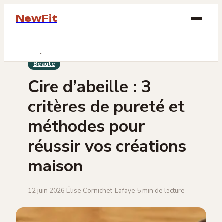
NewFit
Beauté
Beauté
Bien-être
Cire d’abeille : 3
Bijoux
critères de pureté et
Mode
méthodes pour
réussir vos créations
Lifestyle
maison
12 juin 2026
·
Élise Cornichet-Lafaye
·
5 min de lecture