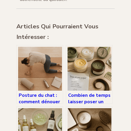
Articles Qui Pourraient Vous
Intéresser :
Posture du chat :
Combien de temps
comment dénouer
laisser poser un
ses vertèbres,
masque cheveux ?
soulager son dos
Entre saturation,
et retrouver une
efficacité réelle et
mobilité naturelle
erreurs de dosage