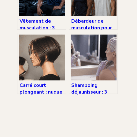
Vêtement de
Débardeur de
musculation : 3
musculation pour
critères de
homme : 4 coupes
respirabilité et 4
techniques pour
textiles pour
maximiser vos
optimiser vos
performances
séances
Carré court
Shampoing
plongeant : nuque
déjaunisseur : 3
dégagée, lignes
erreurs à éviter
graphiques et
pour un blond
style affirmé
éclatant