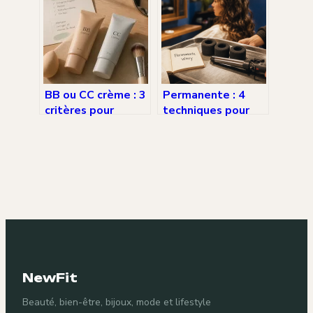
cosmétiques et
votre budget
ménagers pour
optimiser vos soins
et votre intérieur
BB ou CC crème : 3
Permanente : 4
critères pour
techniques pour
choisir votre allié
des boucles sur-
teint idéal
mesure et
durables
NewFit
Beauté, bien-être, bijoux, mode et lifestyle