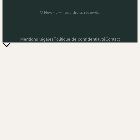
©
NewFit
— Tous droits réservés.
Mentions légales
Politique de confidentialité
Contact
Retour
en
haut