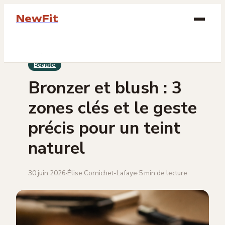
NewFit
Beauté
Beauté
Bien-être
Bronzer et blush : 3
Bijoux
zones clés et le geste
Mode
précis pour un teint
naturel
Lifestyle
30 juin 2026
·
Élise Cornichet-Lafaye
·
5 min de lecture