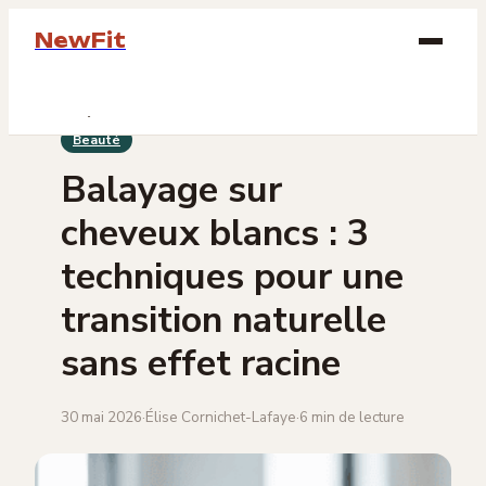
NewFit
Beauté
Beauté
Bien-être
Balayage sur
Bijoux
cheveux blancs : 3
Mode
techniques pour une
transition naturelle
Lifestyle
sans effet racine
30 mai 2026
·
Élise Cornichet-Lafaye
·
6 min de lecture