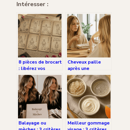
Intéresser :
8 pièces de brocart
Cheveux paille
: libérez vos
après une
tensions et
permanente : 4
retrouvez votre
étapes de survie
énergie en 15
pour restaurer
minutes
votre fibre
capillaire
Balayage ou
Meilleur gommage
mèches : 3 critères
visage : 3 critères