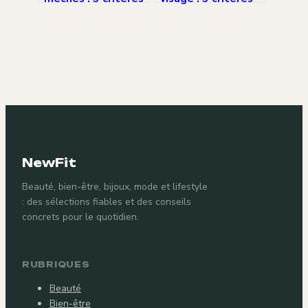
pour choisir selon
pour choisir sans
l’entretien et le
irriter sa peau
contraste
NewFit
Beauté, bien-être, bijoux, mode et lifestyle
: des sélections fiables et des conseils
concrets pour le quotidien.
RUBRIQUES
Beauté
Bien-être